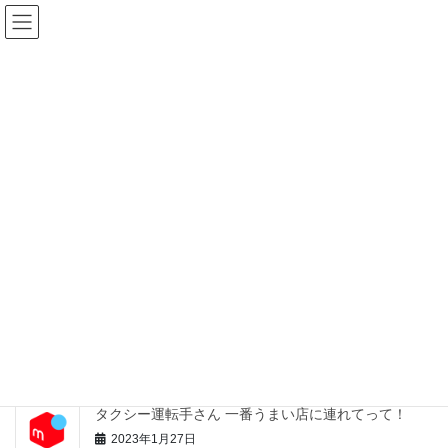
コ
ナ
ン
ビ
テ
ゲ
ン
ー
2020年4月
ツ
シ
へ
ョ
ス
ン
HOME
2020年4月
キ
に
ッ
移
プ
動
2020年4月9日
ラボ
未来ワセメシ
https://lin.ee/8omduB3
最近の投稿
タクシー運転手さん 一番うまい店に連れてって！
2023年1月27日